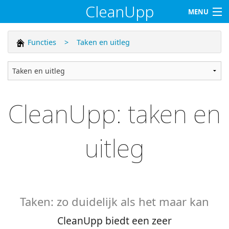
CleanUpp
MENU
Home
Functies
>
Taken en uitleg
Functies
Klanten
CleanUpp: taken en
Tarieven
uitleg
Support
Contact
Klant worden
Taken: zo duidelijk als het maar kan
Log in
CleanUpp biedt een zeer